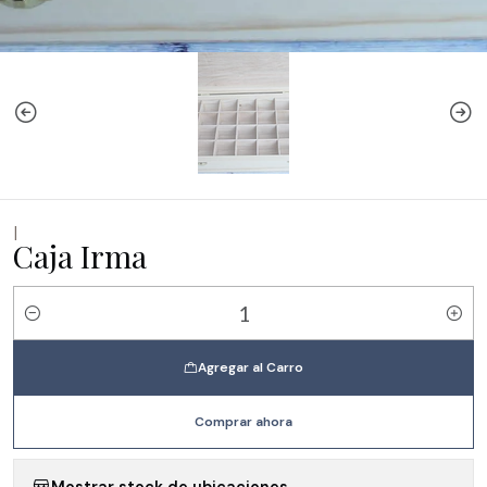
|
Caja Irma
Cantidad
Agregar al Carro
Comprar ahora
Mostrar stock de ubicaciones