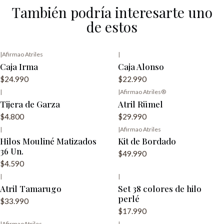
También podría interesarte uno
de estos
|
Afirmao Atriles
|
Caja Irma
Caja Alonso
$24.990
$22.990
|
|
Afirmao Atriles®️
Tijera de Garza
Atril Rümel
$4.800
$29.990
|
|
Afirmao Atriles
Agotado
Agotado
Hilos Mouliné Matizados
Kit de Bordado
36 Un.
$49.990
$4.590
|
|
Atril Tamarugo
Set 38 colores de hilo
perlé
$33.990
$17.990
|
AfirmaoAtriles
|