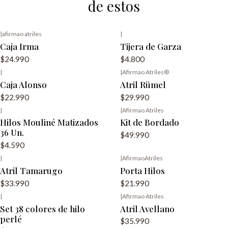
de estos
|
afirmao atriles
|
Caja Irma
Tijera de Garza
$24.990
$4.800
|
|
Afirmao Atriles®️
Caja Alonso
Atril Rümel
$22.990
$29.990
|
|
Afirmao Atriles
Agotado
Agotado
Hilos Mouliné Matizados
Kit de Bordado
36 Un.
$49.990
$4.590
|
|
AfirmaoAtriles
Atril Tamarugo
Porta Hilos
$33.990
$21.990
|
|
Afirmao Atriles
Set 38 colores de hilo
Atril Avellano
perlé
$35.990