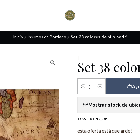
¡Envíos gratis por compras sobre $70.000!
Por compras en RM.
Inicio
Insumos de Bordado
Set 38 colores de hilo perlé
|
Set 38 colo
Agr
Cantidad
Mostrar stock de ubic
DESCRIPCIÓN
esta oferta está que arde!