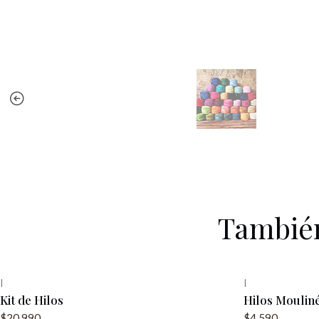
También
|
|
Agotado
Kit de Hilos
Hilos Mouliné
$20.990
$4.590