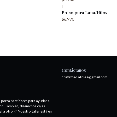
|
Bolso para Lana/Hilos
$6.990
Contáctanos
afirmao.atriles@gmail.com
s porta bastidores para ayudar a
ión. También, diseñamos cajas
al a otro ♡ Nuestro taller está en