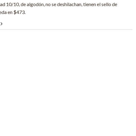
dad 10/10, de algodón, no se deshilachan, tienen el sello de
eda en $473.
O