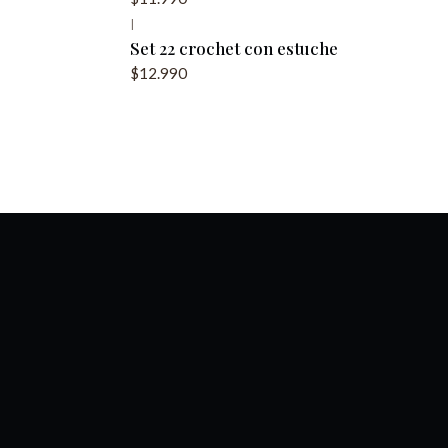
|
Set 22 crochet con estuche
$12.990