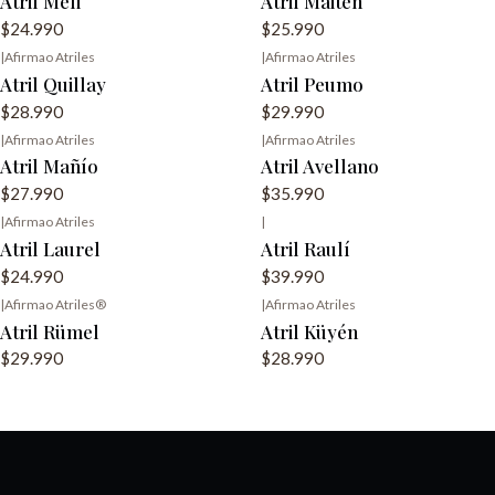
Atril Meli
Atril Maitén
$24.990
$25.990
|
Afirmao Atriles
|
Afirmao Atriles
Agotado
Agotado
Atril Quillay
Atril Peumo
$28.990
$29.990
|
Afirmao Atriles
|
Afirmao Atriles
Agotado
Atril Mañío
Atril Avellano
$27.990
$35.990
|
Afirmao Atriles
|
Agotado
Atril Laurel
Atril Raulí
$24.990
$39.990
|
Afirmao Atriles®️
|
Afirmao Atriles
Agotado
Atril Rümel
Atril Küyén
$29.990
$28.990